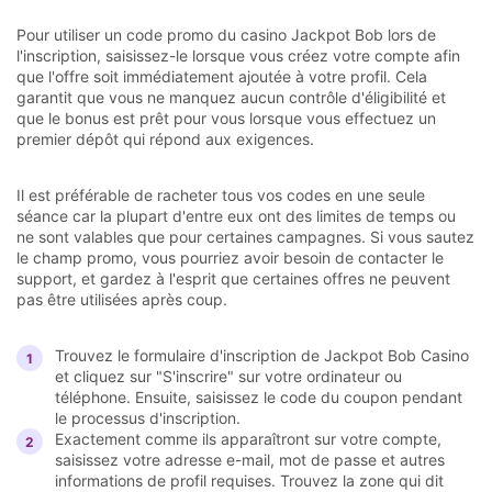
Pour utiliser un code promo du casino Jackpot Bob lors de
l'inscription, saisissez-le lorsque vous créez votre compte afin
que l'offre soit immédiatement ajoutée à votre profil. Cela
garantit que vous ne manquez aucun contrôle d'éligibilité et
que le bonus est prêt pour vous lorsque vous effectuez un
premier dépôt qui répond aux exigences.
Il est préférable de racheter tous vos codes en une seule
séance car la plupart d'entre eux ont des limites de temps ou
ne sont valables que pour certaines campagnes. Si vous sautez
le champ promo, vous pourriez avoir besoin de contacter le
support, et gardez à l'esprit que certaines offres ne peuvent
pas être utilisées après coup.
Trouvez le formulaire d'inscription de Jackpot Bob Casino
et cliquez sur "S'inscrire" sur votre ordinateur ou
téléphone. Ensuite, saisissez le code du coupon pendant
le processus d'inscription.
Exactement comme ils apparaîtront sur votre compte,
saisissez votre adresse e-mail, mot de passe et autres
informations de profil requises. Trouvez la zone qui dit