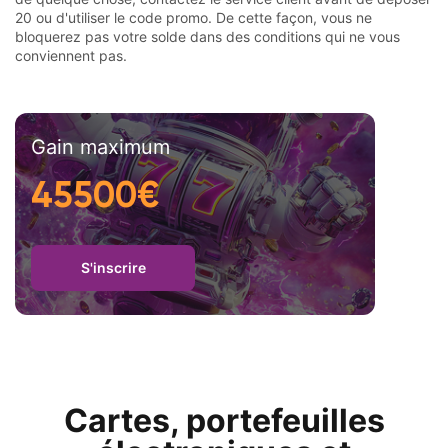
20 ou d'utiliser le code promo. De cette façon, vous ne
bloquerez pas votre solde dans des conditions qui ne vous
conviennent pas.
Gain maximum
45500€
S'inscrire
Cartes, portefeuilles