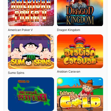
American Poker V
Dragon Kingdom
Arabian Caravan
Sumo Spins