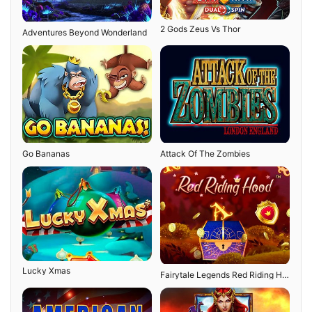
2 Gods Zeus Vs Thor
Adventures Beyond Wonderland
Go Bananas
Attack Of The Zombies
Lucky Xmas
Fairytale Legends Red Riding Hood