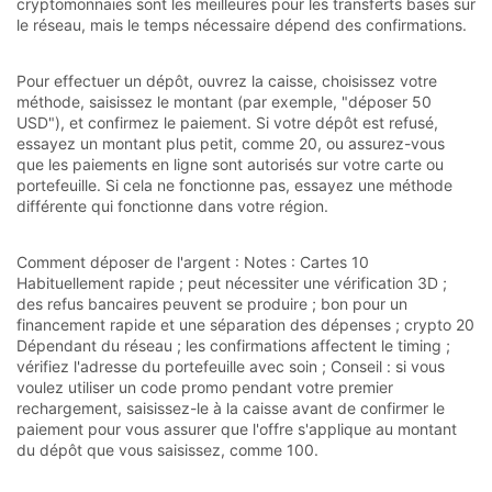
cryptomonnaies sont les meilleures pour les transferts basés sur
le réseau, mais le temps nécessaire dépend des confirmations.
Pour effectuer un dépôt, ouvrez la caisse, choisissez votre
méthode, saisissez le montant (par exemple, "déposer 50
USD"), et confirmez le paiement. Si votre dépôt est refusé,
essayez un montant plus petit, comme 20, ou assurez-vous
que les paiements en ligne sont autorisés sur votre carte ou
portefeuille. Si cela ne fonctionne pas, essayez une méthode
différente qui fonctionne dans votre région.
Comment déposer de l'argent : Notes : Cartes 10
Habituellement rapide ; peut nécessiter une vérification 3D ;
des refus bancaires peuvent se produire ; bon pour un
financement rapide et une séparation des dépenses ; crypto 20
Dépendant du réseau ; les confirmations affectent le timing ;
vérifiez l'adresse du portefeuille avec soin ; Conseil : si vous
voulez utiliser un code promo pendant votre premier
rechargement, saisissez-le à la caisse avant de confirmer le
paiement pour vous assurer que l'offre s'applique au montant
du dépôt que vous saisissez, comme 100.