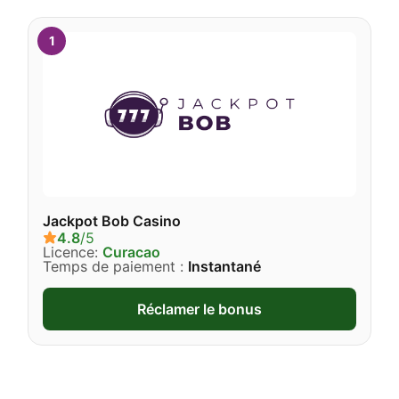
Jackpot Bob Casino
4.8
/5
Licence:
Curacao
Temps de paiement :
Instantané
Réclamer le bonus