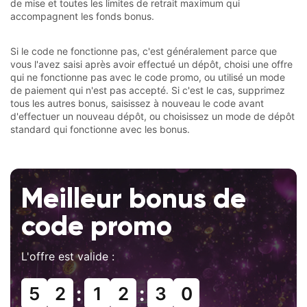
de mise et toutes les limites de retrait maximum qui
accompagnent les fonds bonus.
Si le code ne fonctionne pas, c'est généralement parce que
vous l'avez saisi après avoir effectué un dépôt, choisi une offre
qui ne fonctionne pas avec le code promo, ou utilisé un mode
de paiement qui n'est pas accepté. Si c'est le cas, supprimez
tous les autres bonus, saisissez à nouveau le code avant
d'effectuer un nouveau dépôt, ou choisissez un mode de dépôt
standard qui fonctionne avec les bonus.
Meilleur bonus de
code promo
L'offre est valide :
:
:
5
2
1
2
2
9