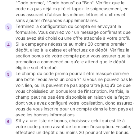
"Code promo", "Code bonus" ou "Bon". Vérifiez que le
code n'a pas déjà expiré et tapez-le soigneusement, en
vous assurant d'utiliser les mêmes lettres et chiffres et
sans ajouter d'espaces supplémentaires.
Terminez la configuration du compte en envoyant le
formulaire. Vous devriez voir un message confirmant que
vous avez été choisi ou une offre attachée à votre profil.
Si la campagne nécessite au moins 20 comme premier
dépôt, allez à la caisse et effectuez ce dépôt. Vérifiez la
section bonus de votre compte pour vous assurer que la
promotion a commencé ou qu'elle attend que le dépôt
éligible soit effectué.
Le champ du code promo pourrait être masqué derrière
une boîte "Vous avez un code ?" si vous ne pouvez pas le
voir. lien, ou ils peuvent ne pas apparaître jusqu'à ce que
vous choisissiez un bonus lors de l'inscription. Parfois, le
champ peut ne pas être disponible en raison de la façon
dont vous avez configuré votre localisation, donc assurez-
vous de vous inscrire pour un compte dans le bon pays et
avec les bonnes informations.
S'il y a une liste de bonus, choisissez celui qui est lié à
votre code promo avant de terminer l'inscription. Ensuite,
effectuez un dépôt d'au moins 20 pour activer le bonus.