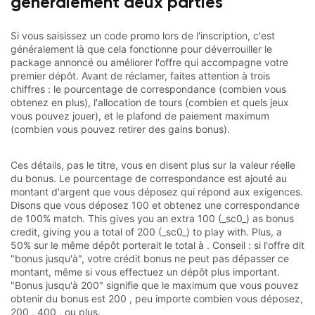
généralement deux parties
Si vous saisissez un code promo lors de l'inscription, c'est
généralement là que cela fonctionne pour déverrouiller le
package annoncé ou améliorer l'offre qui accompagne votre
premier dépôt. Avant de réclamer, faites attention à trois
chiffres : le pourcentage de correspondance (combien vous
obtenez en plus), l'allocation de tours (combien et quels jeux
vous pouvez jouer), et le plafond de paiement maximum
(combien vous pouvez retirer des gains bonus).
Ces détails, pas le titre, vous en disent plus sur la valeur réelle
du bonus. Le pourcentage de correspondance est ajouté au
montant d'argent que vous déposez qui répond aux exigences.
Disons que vous déposez 100 et obtenez une correspondance
de 100% match. This gives you an extra 100 (_sc0_) as bonus
credit, giving you a total of 200 (_sc0_) to play with. Plus, a
50% sur le même dépôt porterait le total à . Conseil : si l'offre dit
"bonus jusqu'à", votre crédit bonus ne peut pas dépasser ce
montant, même si vous effectuez un dépôt plus important.
"Bonus jusqu'à 200" signifie que le maximum que vous pouvez
obtenir du bonus est 200 , peu importe combien vous déposez,
200 , 400 , ou plus.