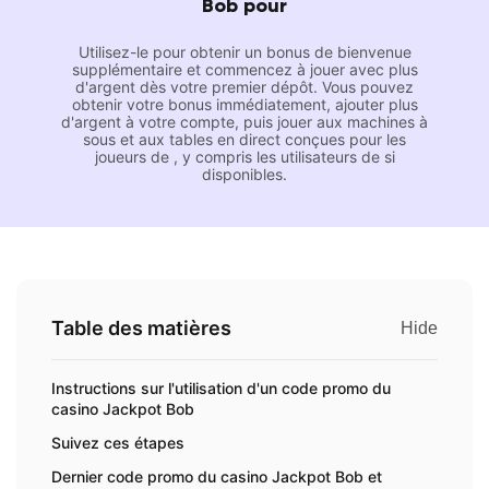
Bob pour
Utilisez-le pour obtenir un bonus de bienvenue
supplémentaire et commencez à jouer avec plus
d'argent dès votre premier dépôt. Vous pouvez
obtenir votre bonus immédiatement, ajouter plus
d'argent à votre compte, puis jouer aux machines à
sous et aux tables en direct conçues pour les
joueurs de , y compris les utilisateurs de si
disponibles.
Table des matières
Hide
Instructions sur l'utilisation d'un code promo du
casino Jackpot Bob
Suivez ces étapes
Dernier code promo du casino Jackpot Bob et