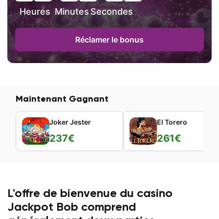
Heures
Minutes
Secondes
Réclamer le bonus
Maintenant Gagnant
Joker Jester
El Torero
237€
261€
L'offre de bienvenue du casino
Jackpot Bob comprend