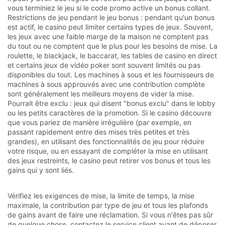
vous terminiez le jeu si le code promo active un bonus collant.
Restrictions de jeu pendant le jeu bonus : pendant qu'un bonus
est actif, le casino peut limiter certains types de jeux. Souvent,
les jeux avec une faible marge de la maison ne comptent pas
du tout ou ne comptent que le plus pour les besoins de mise. La
roulette, le blackjack, le baccarat, les tables de casino en direct
et certains jeux de vidéo poker sont souvent limités ou pas
disponibles du tout. Les machines à sous et les fournisseurs de
machines à sous approuvés avec une contribution complète
sont généralement les meilleurs moyens de vider la mise.
Pourrait être exclu : jeux qui disent "bonus exclu" dans le lobby
ou les petits caractères de la promotion. Si le casino découvre
que vous pariez de manière irrégulière (par exemple, en
passant rapidement entre des mises très petites et très
grandes), en utilisant des fonctionnalités de jeu pour réduire
votre risque, ou en essayant de compléter la mise en utilisant
des jeux restreints, le casino peut retirer vos bonus et tous les
gains qui y sont liés.
Vérifiez les exigences de mise, la limite de temps, la mise
maximale, la contribution par type de jeu et tous les plafonds
de gains avant de faire une réclamation. Si vous n'êtes pas sûr
de quelque chose, contactez le service client avant de déposer