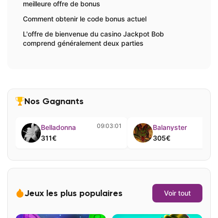
meilleure offre de bonus
Comment obtenir le code bonus actuel
L'offre de bienvenue du casino Jackpot Bob
comprend généralement deux parties
Tours bonus : nombre de tours, machines à sous
éligibles et comment gérer les gains
Ce que vous pouvez retirer
Comment utiliser un code promo lors de l'inscription-
Nos Gagnants
étape par étape
Exigences de mise, conditions du bonus et jeux
09:03:01
09
Belladonna
Balanyster
restreints
311€
305€
Cartes, portefeuilles électroniques et cryptomonnaies
sont les trois principales façons de déposer de
l'argent sur votre compte du casino Jackpot Bob
Où vous pouvez retirer votre argent et combien de
temps prend le traitement
Jeux les plus populaires
Voir tout
Limites de dépôts minimum et maximum, bonus et
retraits