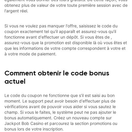
obtenez plus de valeur de votre toute première session avec de
l'argent réel.
Si vous ne voulez pas manquer l'offre, saisissez le code du
coupon exactement tel qu'il apparaît et assurez-vous qu'il
fonctionne avant d'effectuer un dépôt. Si vous êtes de ,
assurez-vous que la promotion est disponible là où vous êtes et
que les informations de votre compte correspondent à votre et
à votre mode de paiement.
Comment obtenir le code bonus
actuel
Le code du coupon ne fonctionne que s'il est saisi au bon
moment. Le support peut avoir besoin d'effectuer plus de
vérifications avant de pouvoir vous aider si vous sautez le
champ. Si vous le faites, le système peut ne pas ajouter le
bonus automatiquement. Créez un nouveau compte sur
Jackpot Bob Casino et parcourez la section promotions ou
bonus lors de votre inscription.