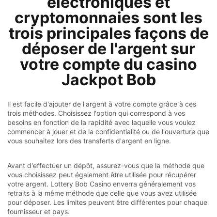
électroniques et
cryptomonnaies sont les
trois principales façons de
déposer de l'argent sur
votre compte du casino
Jackpot Bob
Il est facile d'ajouter de l'argent à votre compte grâce à ces
trois méthodes. Choisissez l'option qui correspond à vos
besoins en fonction de la rapidité avec laquelle vous voulez
commencer à jouer et de la confidentialité ou de l'ouverture que
vous souhaitez lors des transferts d'argent en ligne.
Avant d'effectuer un dépôt, assurez-vous que la méthode que
vous choisissez peut également être utilisée pour récupérer
votre argent. Lottery Bob Casino enverra généralement vos
retraits à la même méthode que celle que vous avez utilisée
pour déposer. Les limites peuvent être différentes pour chaque
fournisseur et pays.