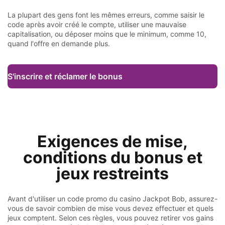
La plupart des gens font les mêmes erreurs, comme saisir le
code après avoir créé le compte, utiliser une mauvaise
capitalisation, ou déposer moins que le minimum, comme 10,
quand l'offre en demande plus.
S'inscrire et réclamer le bonus
Exigences de mise,
conditions du bonus et
jeux restreints
Avant d'utiliser un code promo du casino Jackpot Bob, assurez-
vous de savoir combien de mise vous devez effectuer et quels
jeux comptent. Selon ces règles, vous pouvez retirer vos gains