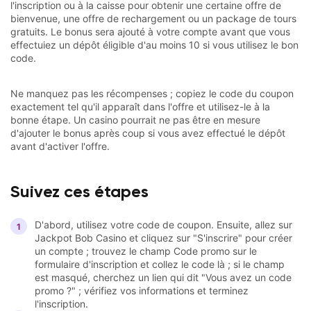
l'inscription ou à la caisse pour obtenir une certaine offre de
bienvenue, une offre de rechargement ou un package de tours
gratuits. Le bonus sera ajouté à votre compte avant que vous
effectuiez un dépôt éligible d'au moins 10 si vous utilisez le bon
code.
Ne manquez pas les récompenses ; copiez le code du coupon
exactement tel qu'il apparaît dans l'offre et utilisez-le à la
bonne étape. Un casino pourrait ne pas être en mesure
d'ajouter le bonus après coup si vous avez effectué le dépôt
avant d'activer l'offre.
Suivez ces étapes
D'abord, utilisez votre code de coupon. Ensuite, allez sur
Jackpot Bob Casino et cliquez sur "S'inscrire" pour créer
un compte ; trouvez le champ Code promo sur le
formulaire d'inscription et collez le code là ; si le champ
est masqué, cherchez un lien qui dit "Vous avez un code
promo ?" ; vérifiez vos informations et terminez
l'inscription.