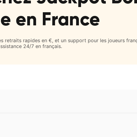
ne en France
 retraits rapides en €, et un support pour les joueurs fran
assistance 24/7 en français.