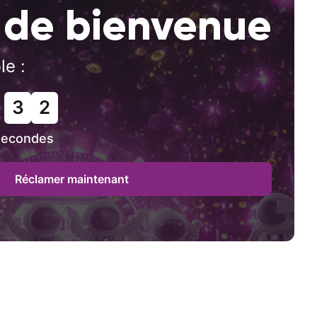
 de bienvenue
le :
:
3
0
econdes
Réclamer maintenant