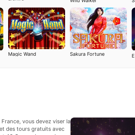
Wild Walker
S
Magic Wand
Sakura Fortune
E
France, vous devez viser la
 et des tours gratuits avec