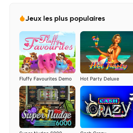
Jeux les plus populaires
Fluffy Favourites Demo
Hot Party Deluxe