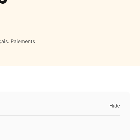
çais. Paiements
Hide